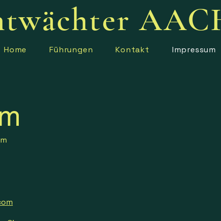
htwächter AA
Home
Führungen
Kontakt
Impressum
um
um
.com