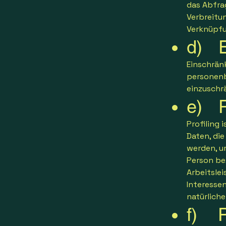
das Abfra
Verbreitun
Verknüpfu
d) E
Einschrän
personenb
einzuschr
e) Pr
Profiling
Daten, di
werden, u
Person be
Arbeitslei
Interessen
natürlich
f) P