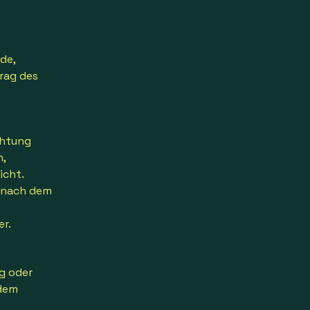
de,
rag des
chtung
,
icht.
 nach dem
r.
ng oder
 dem