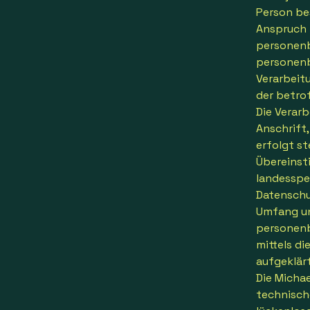
Person be
Anspruch 
personenb
personenb
Verarbeitu
der betro
Die Verar
Anschrift
erfolgt s
Übereinst
landesspe
Datenschu
Umfang un
personenb
mittels d
aufgeklärt
Die Michae
technisch