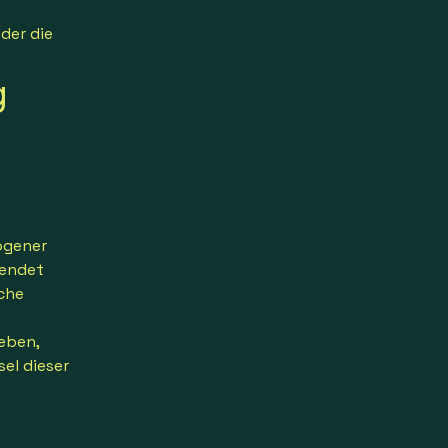
der die
g
ogener
wendet
iche
ieben,
sel dieser