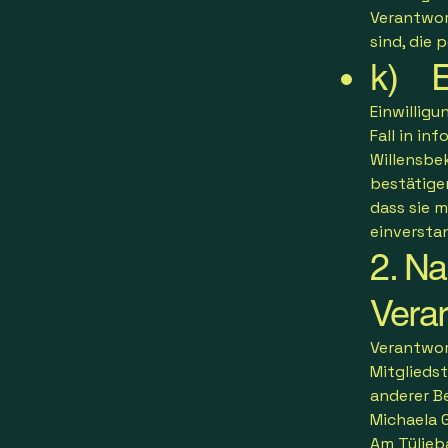
Verantwor
sind, die
k) E
Einwilligu
Fall in i
Willensbe
bestätige
dass sie 
einverstan
2. Na
Verar
Verantwor
Mitglieds
anderer B
Michaela 
Am Tüljeb