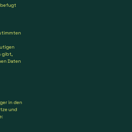
 befugt
bestimmten
eutigen
 gibt,
nen Daten
ger in den
etze und
e: