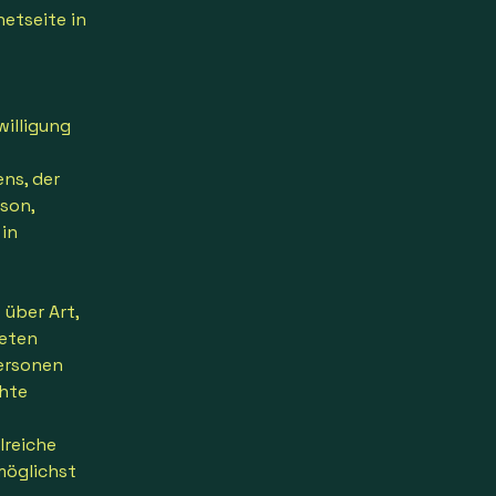
etseite in
willigung
ns, der
son,
 in
über Art,
teten
ersonen
chte
lreiche
möglichst