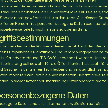
en Schutz der über diese Internetseite verarbeiteten
ezogenen Daten sicherzustellen. Dennoch können Interne
tragungen grundsätzlich Sicherheitslücken aufweisen, sod
 Schutz nicht gewährleistet werden kann. Aus diesem Grun
roffenen Person frei, personenbezogene Daten auch auf al
spielsweise telefonisch, an uns zu übermitteln.
egriffsbestimmungen
chutzerklärung der Michaela Giesen beruht auf den Begriff
 den Europäischen Richtlinien- und Verordnungsgeber beim 
tz-Grundverordnung (DS-GVO) verwendet wurden. Unsere
zerklärung soll sowohl für die Öffentlichkeit als auch für
d Geschäftspartner einfach lesbar und verständlich sein. 
sten, möchten wir vorab die verwendeten Begrifflichkeiten 
nden in dieser Datenschutzerklärung unter anderem die fo
ersonenbezogene Daten
ezogene Daten sind alle Informationen, die sich auf eine