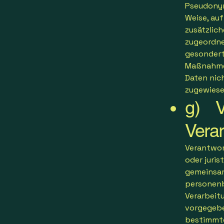
Pseudonym
Weise, au
zusätzlic
zugeordne
gesondert
Maßnahmen
Daten nich
zugewiese
g) Ve
Verar
Verantwort
oder juris
gemeinsam
personenb
Verarbeit
vorgegebe
bestimmte