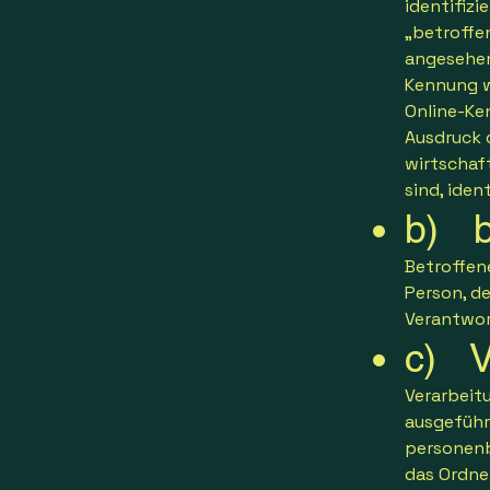
identifizi
„betroffen
angesehen,
Kennung w
Online-Ke
Ausdruck 
wirtschaft
sind, iden
b) b
Betroffene
Person, d
Verantwor
c) V
Verarbeitu
ausgeführ
personenb
das Ordne