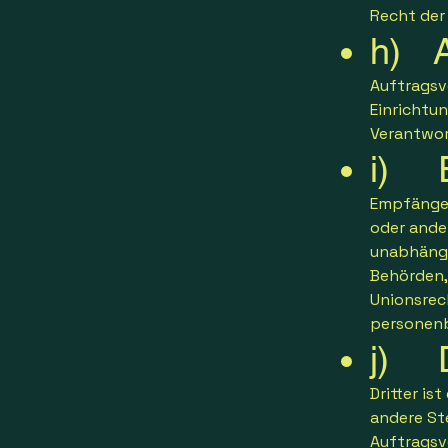
Recht der
h) Au
Auftragsve
Einrichtu
Verantwor
i) E
Empfänger 
oder ande
unabhängig
Behörden,
Unionsrec
personenb
j) D
Dritter is
andere St
Auftragsv