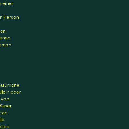
 einer
en Person
n
hen
genen
Person
atürliche
llein oder
 von
ieser
aten
ie
 dem