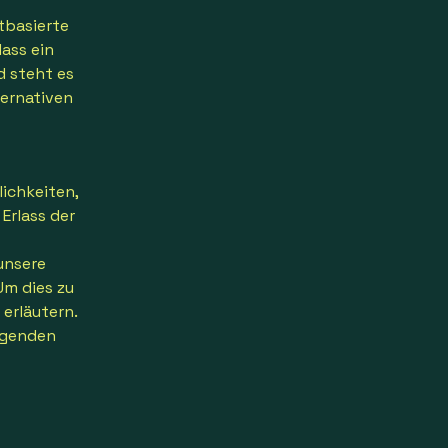
tbasierte
ass ein
d steht es
ternativen
lichkeiten,
Erlass der
 unsere
Um dies zu
erläutern.
lgenden