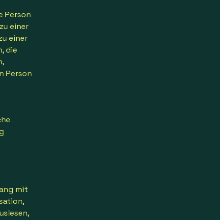
he Person
zu einer
u einer
, die
n,
en Person
che
g
ang mit
sation,
uslesen,