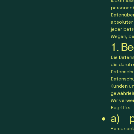
lückenlos
personenb
Datenüber
absoluter
jeder bet
Wegen, bei
1. B
Die Datens
die durch
Datenschu
Datenschut
Kunden un
gewährlei
Wir verwe
Begriffe:
a) p
Personenb