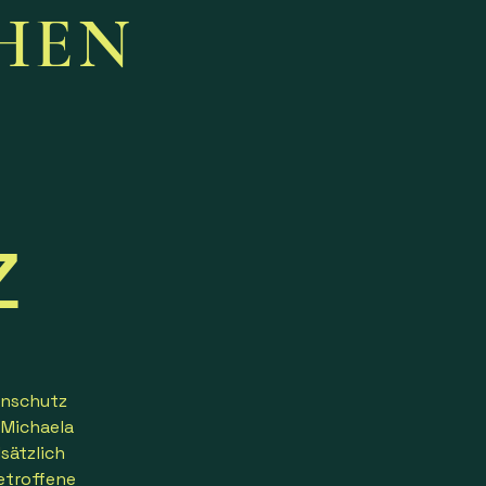
CHEN
z
enschutz
 Michaela
sätzlich
etroffene