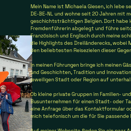
Mein Name ist Michaela Giesen, ich lebe s
DE-BE-NL und wohne seit 20 Jahren mit me
geschichtsträchtigen Belgien. Dort habe 
Fremdenführerin abgelegt und führe seit
Französisch und Englisch durch meine sc
die Highlights des Dreiländerecks, wobei 
den beliebtesten Reisezielen dieser Gege
In meinen Führungen bringe ich meinen Gä
und Geschichten, Tradition und Innovation
jeweiligen Stadt oder Region auf unterh
Ob kleine private Gruppen im Familien- un
Busunternehmen für einen Stadt- oder Tag
eine Anfrage über das Kontaktformular od
mich telefonisch um die für Sie passende I
Auf meiner Webseite finden Sie ein paar 