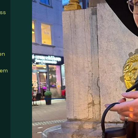
ss
en
dem