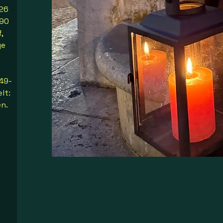
.26
 90
,
ge
49-
lt:
n.